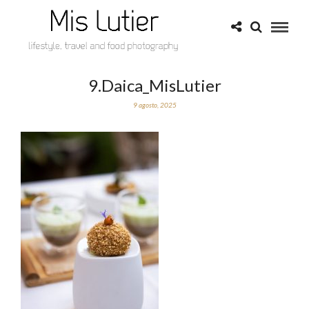
9.Daica_MisLutier
9 agosto, 2025