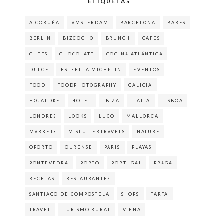
ETIQUETAS
A CORUÑA
AMSTERDAM
BARCELONA
BARES
BERLIN
BIZCOCHO
BRUNCH
CAFÉS
CHEFS
CHOCOLATE
COCINA ATLÁNTICA
DULCE
ESTRELLA MICHELIN
EVENTOS
FOOD
FOODPHOTOGRAPHY
GALICIA
HOJALDRE
HOTEL
IBIZA
ITALIA
LISBOA
LONDRES
LOOKS
LUGO
MALLORCA
MARKETS
MISLUTIERTRAVELS
NATURE
OPORTO
OURENSE
PARIS
PLAYAS
PONTEVEDRA
PORTO
PORTUGAL
PRAGA
RECETAS
RESTAURANTES
SANTIAGO DE COMPOSTELA
SHOPS
TARTA
TRAVEL
TURISMO RURAL
VIENA