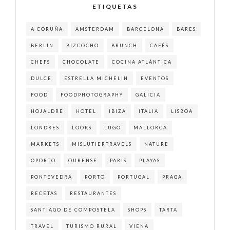
ETIQUETAS
A CORUÑA
AMSTERDAM
BARCELONA
BARES
BERLIN
BIZCOCHO
BRUNCH
CAFÉS
CHEFS
CHOCOLATE
COCINA ATLÁNTICA
DULCE
ESTRELLA MICHELIN
EVENTOS
FOOD
FOODPHOTOGRAPHY
GALICIA
HOJALDRE
HOTEL
IBIZA
ITALIA
LISBOA
LONDRES
LOOKS
LUGO
MALLORCA
MARKETS
MISLUTIERTRAVELS
NATURE
OPORTO
OURENSE
PARIS
PLAYAS
PONTEVEDRA
PORTO
PORTUGAL
PRAGA
RECETAS
RESTAURANTES
SANTIAGO DE COMPOSTELA
SHOPS
TARTA
TRAVEL
TURISMO RURAL
VIENA