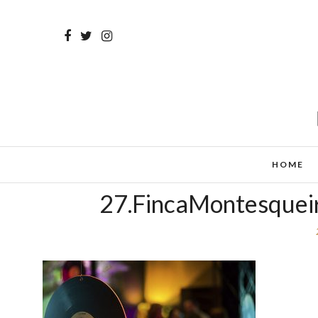
HOME
27.FincaMontesqueir