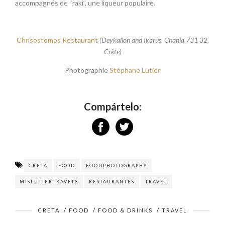
accompagnés de “raki”, une liqueur populaire.
Chrisostomos Restaurant
(Deykalion and Ikarus, Chania 731 32,
Crète)
Photographie
Stéphane Lutier
Compártelo:
CRETA
FOOD
FOODPHOTOGRAPHY
MISLUTIERTRAVELS
RESTAURANTES
TRAVEL
CRETA
/
FOOD
/
FOOD & DRINKS
/
TRAVEL