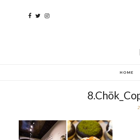
HOME
8.Chök_Co
2