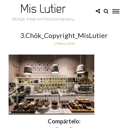
3.Chök_Copyright_MisLutier
27 febrero, 2018
Compártelo: