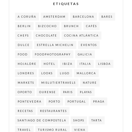
ETIQUETAS
A CORUÑA
AMSTERDAM
BARCELONA
BARES
BERLIN
BIZCOCHO
BRUNCH
CAFÉS
CHEFS
CHOCOLATE
COCINA ATLÁNTICA
DULCE
ESTRELLA MICHELIN
EVENTOS
FOOD
FOODPHOTOGRAPHY
GALICIA
HOJALDRE
HOTEL
IBIZA
ITALIA
LISBOA
LONDRES
LOOKS
LUGO
MALLORCA
MARKETS
MISLUTIERTRAVELS
NATURE
OPORTO
OURENSE
PARIS
PLAYAS
PONTEVEDRA
PORTO
PORTUGAL
PRAGA
RECETAS
RESTAURANTES
SANTIAGO DE COMPOSTELA
SHOPS
TARTA
TRAVEL
TURISMO RURAL
VIENA