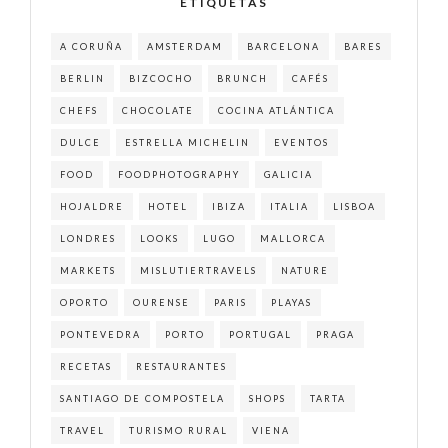
ETIQUETAS
A CORUÑA
AMSTERDAM
BARCELONA
BARES
BERLIN
BIZCOCHO
BRUNCH
CAFÉS
CHEFS
CHOCOLATE
COCINA ATLÁNTICA
DULCE
ESTRELLA MICHELIN
EVENTOS
FOOD
FOODPHOTOGRAPHY
GALICIA
HOJALDRE
HOTEL
IBIZA
ITALIA
LISBOA
LONDRES
LOOKS
LUGO
MALLORCA
MARKETS
MISLUTIERTRAVELS
NATURE
OPORTO
OURENSE
PARIS
PLAYAS
PONTEVEDRA
PORTO
PORTUGAL
PRAGA
RECETAS
RESTAURANTES
SANTIAGO DE COMPOSTELA
SHOPS
TARTA
TRAVEL
TURISMO RURAL
VIENA