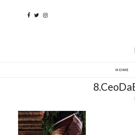
HOME
8.CeoDaB