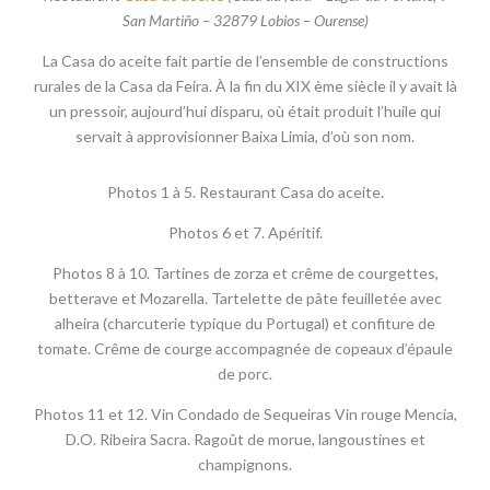
San Martiño – 32879 Lobios – Ourense)
La Casa do aceite fait partie de l’ensemble de constructions
rurales de la Casa da Feira. À la fin du XIX ème siècle il y avait là
un pressoir, aujourd’hui disparu, où était produit l’huile qui
servait à approvisionner Baixa Limia, d’où son nom.
Photos 1 à 5. Restaurant Casa do aceite.
Photos 6 et 7. Apéritif.
Photos 8 à 10. Tartines de zorza et crême de courgettes,
betterave et Mozarella. Tartelette de pâte feuilletée avec
alheira (charcuterie typique du Portugal) et confiture de
tomate. Crême de courge accompagnée de copeaux d’épaule
de porc.
Photos 11 et 12. Vin Condado de Sequeiras Vin rouge Mencía,
D.O. Ribeira Sacra. Ragoût de morue, langoustines et
champignons.