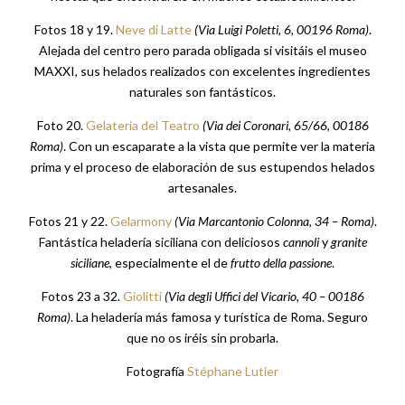
Fotos 18 y 19.
Neve di Latte
(Via Luigi Poletti, 6, 00196 Roma)
.
Alejada del centro pero parada obligada si visitáis el museo
MAXXI, sus helados realizados con excelentes ingredientes
naturales son fantásticos.
Foto 20.
Gelateria del Teatro
(
Via dei Coronari, 65/66, 00186
Roma)
. Con un escaparate a la vista que permite ver la materia
prima y el proceso de elaboración de sus estupendos helados
artesanales.
Fotos 21 y 22.
Gelarmony
(
Via Marcantonio Colonna, 34 – Roma)
.
Fantástica heladería siciliana con deliciosos
cannoli
y
granite
siciliane
, especialmente el de
frutto della passione
.
Fotos 23 a 32.
Giolitti
(Via degli Uffici del Vicario, 40 – 00186
Roma)
. La heladería más famosa y turística de Roma. Seguro
que no os iréis sin probarla.
Fotografía
Stéphane Lutier