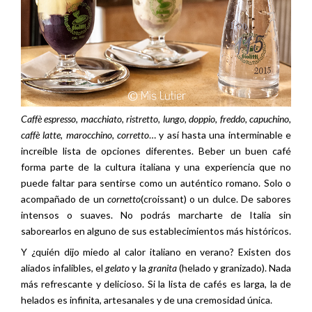
Caffè espresso, macchiato, ristretto, lungo, doppio, freddo, capuchino,
caffè latte, marocchino, corretto
… y así hasta una interminable e
increíble lista de opciones diferentes. Beber un buen café
forma parte de la cultura italiana y una experiencia que no
puede faltar para sentirse como un auténtico romano. Solo o
acompañado de un
cornetto
(croissant) o un dulce. De sabores
intensos o suaves. No podrás marcharte de Italia sin
saborearlos en alguno de sus establecimientos más históricos.
Y ¿quién dijo miedo al calor italiano en verano? Existen dos
aliados infalibles, el
gelato
y la
granita
(helado y granizado). Nada
más refrescante y delicioso. Si la lista de cafés es larga, la de
helados es infinita, artesanales y de una cremosidad única.