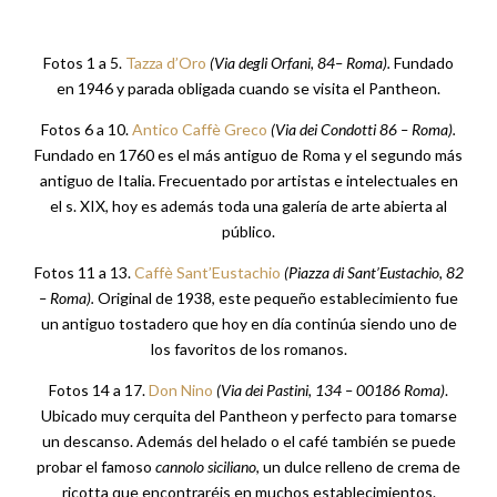
Fotos 1 a 5.
Tazza d’Oro
(
Via degli Orfani, 84– Roma).
Fundado
en 1946 y parada obligada cuando se visita el Pantheon.
Fotos 6 a 10.
Antico Caffè Greco
(
Via dei Condotti 86 – Roma).
Fundado en 1760 es el más antiguo de Roma y el segundo más
antiguo de Italia. Frecuentado por artistas e intelectuales en
el s. XIX, hoy es además toda una galería de arte abierta al
público.
Fotos 11 a 13.
Caffè Sant’Eustachio
(
Piazza di Sant’Eustachio, 82
– Roma).
Original de 1938, este pequeño establecimiento fue
un antiguo tostadero que hoy en día continúa siendo uno de
los favoritos de los romanos.
Fotos 14 a 17.
Don Nino
(Via dei Pastini, 134 – 00186 Roma)
.
Ubicado muy cerquita del Pantheon y perfecto para tomarse
un descanso. Además del helado o el café también se puede
probar el famoso
cannolo siciliano
, un dulce relleno de crema de
ricotta que encontraréis en muchos establecimientos.