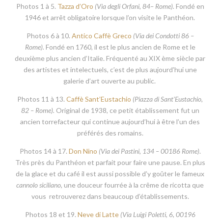
Photos 1 à 5.
Tazza d’Oro
(
Via degli Orfani, 84– Rome).
Fondé en
1946 et arrêt obligatoire lorsque l’on visite le Panthéon.
Photos 6 à 10.
Antico Caffè Greco
(
Via dei Condotti 86 –
Rome).
Fondé en 1760, il est le plus ancien de Rome et le
deuxième plus ancien d’Italie. Fréquenté au XIX ème siècle par
des artistes et intelectuels, c’est de plus aujourd’hui une
galerie d’art ouverte au public.
Photos 11 à 13.
Caffè Sant’Eustachio
(
Piazza di Sant’Eustachio,
82 – Rome).
Original de 1938, ce petit établissement fut un
ancien torrefacteur qui continue aujourd’hui à être l’un des
préférés des romains.
Photos 14 à 17.
Don Nino
(Via dei Pastini, 134 – 00186 Rome)
.
Très près du Panthéon et parfait pour faire une pause. En plus
de la glace et du café il est aussi possible d’y goûter le fameux
cannolo siciliano
, une douceur fourrée à la crême de ricotta que
vous retrouverez dans beaucoup d’établissements.
Photos 18 et 19.
Neve di Latte
(Via Luigi Poletti, 6, 00196