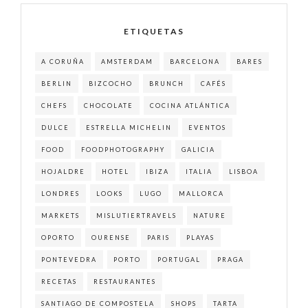
ETIQUETAS
A CORUÑA
AMSTERDAM
BARCELONA
BARES
BERLIN
BIZCOCHO
BRUNCH
CAFÉS
CHEFS
CHOCOLATE
COCINA ATLÁNTICA
DULCE
ESTRELLA MICHELIN
EVENTOS
FOOD
FOODPHOTOGRAPHY
GALICIA
HOJALDRE
HOTEL
IBIZA
ITALIA
LISBOA
LONDRES
LOOKS
LUGO
MALLORCA
MARKETS
MISLUTIERTRAVELS
NATURE
OPORTO
OURENSE
PARIS
PLAYAS
PONTEVEDRA
PORTO
PORTUGAL
PRAGA
RECETAS
RESTAURANTES
SANTIAGO DE COMPOSTELA
SHOPS
TARTA