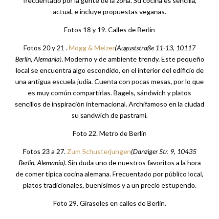
frecuentado por la gente de la zona. Su cocina es sencilla,
actual, e incluye propuestas veganas.
Fotos 18 y 19. Calles de Berlín
Fotos 20 y 21 .
Mogg & Melzer
(Auguststraße 11-13, 10117
Berlin, Alemania)
. Moderno y de ambiente trendy. Este pequeño
local se encuentra algo escondido, en el interior del edificio de
una antigua escuela judía. Cuenta con pocas mesas, por lo que
es muy común compartirlas. Bagels, sándwich y platos
sencillos de inspiración internacional. Archifamoso en la ciudad
su sandwich de pastrami.
Foto 22. Metro de Berlín
Fotos 23 a 27.
Zum Schusterjungen
(Danziger Str. 9, 10435
Berlin, Alemania)
. Sin duda uno de nuestros favoritos a la hora
de comer típica cocina alemana. Frecuentado por público local,
platos tradicionales, buenísimos y a un precio estupendo.
Foto 29. Girasoles en calles de Berlín.