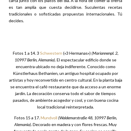
carta junto con los platos del día. A la hora de comer la oferta
es tan amplia que cuesta decidirse. Suculentas recetas
tradicionales o sofisticadas propuestas internacionales. Tú
decides.
Fotos 1 a 14. 3
Schwestern
(«3 Hermanas»)
(Mariannenpl. 2,
10997 Berlin, Alemania).
El espectacular edificio donde se
encuentra ubicado no deja indiferente. Conocido como
Künstlerhaus Bethanien, un antiguo hospital ocupado por
artistas y hoy reconvertido en centro cultural. En la planta baja
se encuentra el café-restaurante que da acceso a un enorme
jardín. La decoración conserva todo el sabor de tiempos
pasados, de ambiente acogedor y cool, y con buena cocina
local tradicional reinterpretada.
Fotos 15 a 17.
Mundvoll
(
Waldemarstraße 48, 10997 Berlin,
Alemania)
. Decorado en madera y con flores frescas. Muy