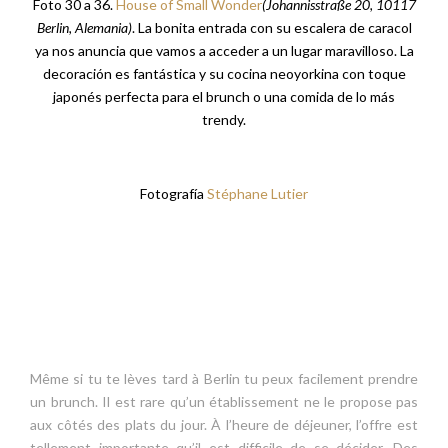
Foto 30 a 36.
House of Small Wonder
(
Johannisstraße 20, 10117
Berlin, Alemania)
. La bonita entrada con su escalera de caracol
ya nos anuncia que vamos a acceder a un lugar maravilloso. La
decoración es fantástica y su cocina neoyorkina con toque
japonés perfecta para el brunch o una comida de lo más
trendy.
Fotografía
Stéphane Lutier
Même si tu te lèves tard à Berlin tu peux facilement prendre
un brunch. Il est rare qu’un établissement ne le propose pas
aux côtés des plats du jour. À l’heure de déjeuner, l’offre est
tellement importante qu’il est difficile de se décider. Des