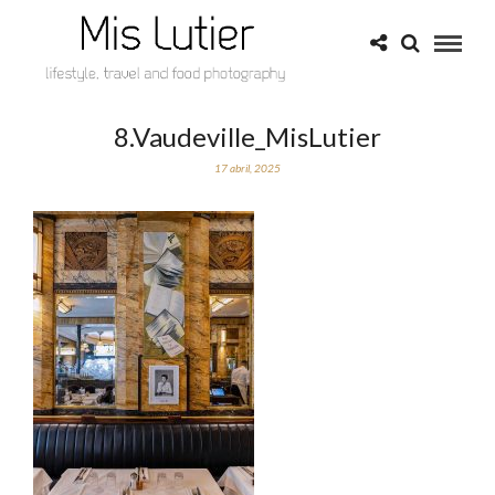
8.Vaudeville_MisLutier
17 abril, 2025