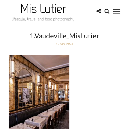
1.Vaudeville_MisLutier
17 abril, 2025