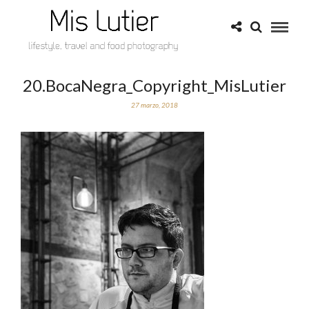
20.BocaNegra_Copyright_MisLutier
27 marzo, 2018