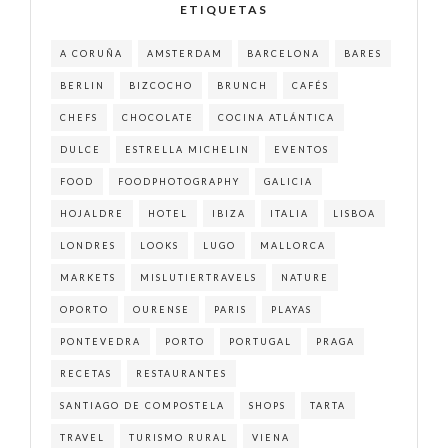
ETIQUETAS
A CORUÑA
AMSTERDAM
BARCELONA
BARES
BERLIN
BIZCOCHO
BRUNCH
CAFÉS
CHEFS
CHOCOLATE
COCINA ATLÁNTICA
DULCE
ESTRELLA MICHELIN
EVENTOS
FOOD
FOODPHOTOGRAPHY
GALICIA
HOJALDRE
HOTEL
IBIZA
ITALIA
LISBOA
LONDRES
LOOKS
LUGO
MALLORCA
MARKETS
MISLUTIERTRAVELS
NATURE
OPORTO
OURENSE
PARIS
PLAYAS
PONTEVEDRA
PORTO
PORTUGAL
PRAGA
RECETAS
RESTAURANTES
SANTIAGO DE COMPOSTELA
SHOPS
TARTA
TRAVEL
TURISMO RURAL
VIENA