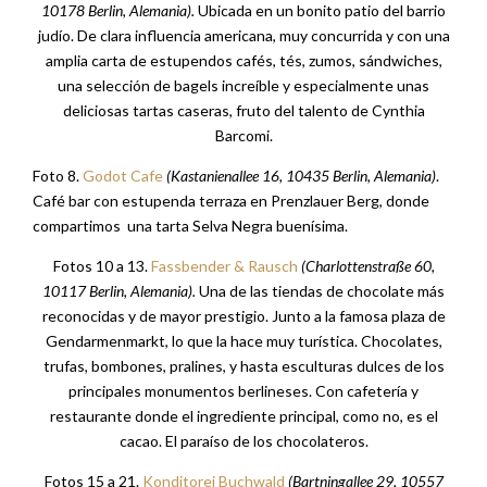
10178 Berlin, Alemania).
Ubicada en un bonito patio del barrio
judío. De clara influencia americana, muy concurrida y con una
amplia carta de estupendos cafés, tés, zumos, sándwiches,
una selección de bagels increíble y especialmente unas
deliciosas tartas caseras, fruto del talento de Cynthia
Barcomi.
Foto 8.
Godot Cafe
(Kastanienallee 16, 10435 Berlin, Alemania)
.
Café bar con estupenda terraza en Prenzlauer Berg, donde
compartimos una tarta Selva Negra buenísima.
Fotos 10 a 13.
Fassbender & Rausch
(
Charlottenstraße 60,
10117 Berlin, Alemania).
Una de las tiendas de chocolate más
reconocidas y de mayor prestigio. Junto a la famosa plaza de
Gendarmenmarkt, lo que la hace muy turística. Chocolates,
trufas, bombones, pralines, y hasta esculturas dulces de los
principales monumentos berlineses. Con cafetería y
restaurante donde el ingrediente principal, como no, es el
cacao. El paraíso de los chocolateros.
Fotos 15 a 21.
Konditorei Buchwald
(Bartningallee 29, 10557