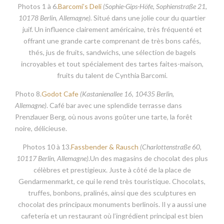
Photos 1 à 6.
Barcomi’s Deli
(Sophie-Gips-Höfe, Sophienstraße 21,
10178 Berlin, Allemagne).
Situé dans une jolie cour du quartier
juif. Un influence clairement américaine, très fréquenté et
offrant une grande carte comprenant de très bons cafés,
thés, jus de fruits, sandwichs, une sélection de bagels
incroyables et tout spécialement des tartes faites-maison,
fruits du talent de Cynthia Barcomi.
Photo 8.
Godot Cafe
(Kastanienallee 16, 10435 Berlin,
Allemagne)
. Café bar avec une splendide terrasse dans
Prenzlauer Berg, où nous avons goûter une tarte, la forêt
noire, délicieuse.
Photos 10 à 13.
Fassbender & Rausch
(
Charlottenstraße 60,
10117 Berlin, Allemagne)
.Un des magasins de chocolat des plus
célèbres et prestigieux. Juste à côté de la place de
Gendarmenmarkt, ce qui le rend très touristique. Chocolats,
truffes, bonbons, pralinés, ainsi que des sculptures en
chocolat des principaux monuments berlinois. Il y a aussi une
cafetería et un restaurant où l’ingrédient principal est bien