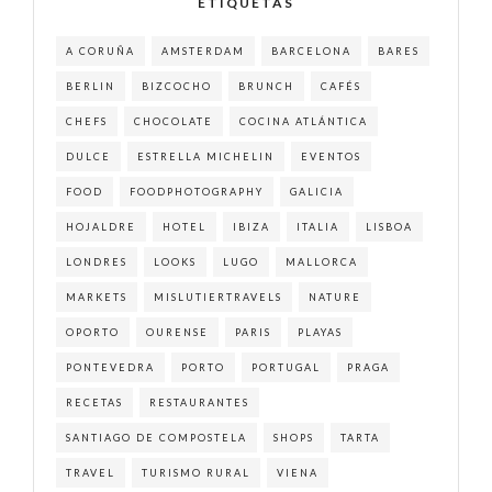
ETIQUETAS
A CORUÑA
AMSTERDAM
BARCELONA
BARES
BERLIN
BIZCOCHO
BRUNCH
CAFÉS
CHEFS
CHOCOLATE
COCINA ATLÁNTICA
DULCE
ESTRELLA MICHELIN
EVENTOS
FOOD
FOODPHOTOGRAPHY
GALICIA
HOJALDRE
HOTEL
IBIZA
ITALIA
LISBOA
LONDRES
LOOKS
LUGO
MALLORCA
MARKETS
MISLUTIERTRAVELS
NATURE
OPORTO
OURENSE
PARIS
PLAYAS
PONTEVEDRA
PORTO
PORTUGAL
PRAGA
RECETAS
RESTAURANTES
SANTIAGO DE COMPOSTELA
SHOPS
TARTA
TRAVEL
TURISMO RURAL
VIENA