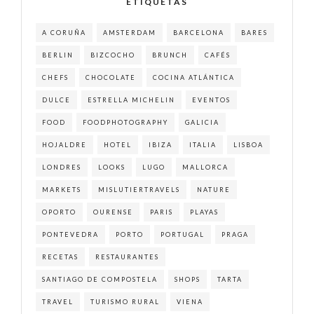
ETIQUETAS
A CORUÑA
AMSTERDAM
BARCELONA
BARES
BERLIN
BIZCOCHO
BRUNCH
CAFÉS
CHEFS
CHOCOLATE
COCINA ATLÁNTICA
DULCE
ESTRELLA MICHELIN
EVENTOS
FOOD
FOODPHOTOGRAPHY
GALICIA
HOJALDRE
HOTEL
IBIZA
ITALIA
LISBOA
LONDRES
LOOKS
LUGO
MALLORCA
MARKETS
MISLUTIERTRAVELS
NATURE
OPORTO
OURENSE
PARIS
PLAYAS
PONTEVEDRA
PORTO
PORTUGAL
PRAGA
RECETAS
RESTAURANTES
SANTIAGO DE COMPOSTELA
SHOPS
TARTA
TRAVEL
TURISMO RURAL
VIENA