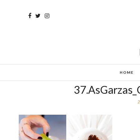
HOME
37.AsGarzas_C
2