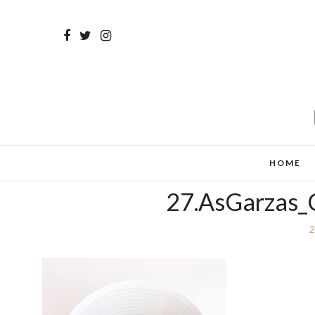
HOME
27.AsGarzas_C
2