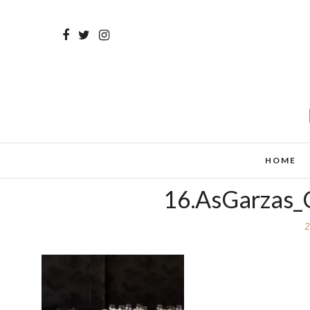
HOME
16.AsGarzas_C
2