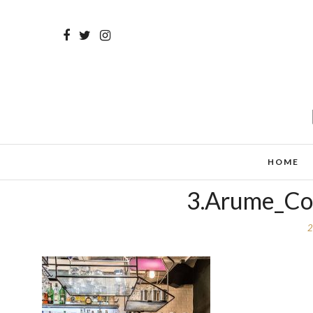
HOME
3.Arume_Cop
2