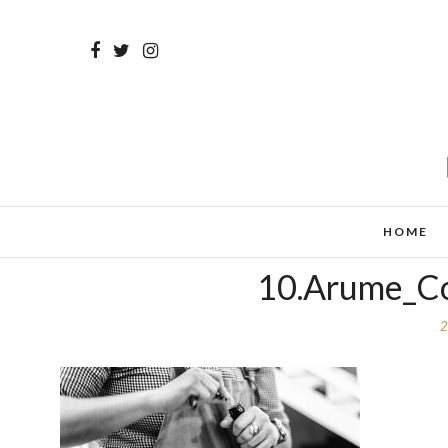
HOME
10.Arume_Co
2