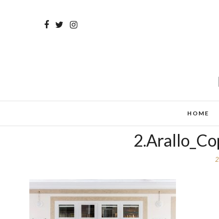
HOME
2.Arallo_Co
2