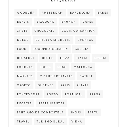
ETIQUETAS
A CORUÑA
AMSTERDAM
BARCELONA
BARES
BERLIN
BIZCOCHO
BRUNCH
CAFÉS
CHEFS
CHOCOLATE
COCINA ATLÁNTICA
DULCE
ESTRELLA MICHELIN
EVENTOS
FOOD
FOODPHOTOGRAPHY
GALICIA
HOJALDRE
HOTEL
IBIZA
ITALIA
LISBOA
LONDRES
LOOKS
LUGO
MALLORCA
MARKETS
MISLUTIERTRAVELS
NATURE
OPORTO
OURENSE
PARIS
PLAYAS
PONTEVEDRA
PORTO
PORTUGAL
PRAGA
RECETAS
RESTAURANTES
SANTIAGO DE COMPOSTELA
SHOPS
TARTA
TRAVEL
TURISMO RURAL
VIENA