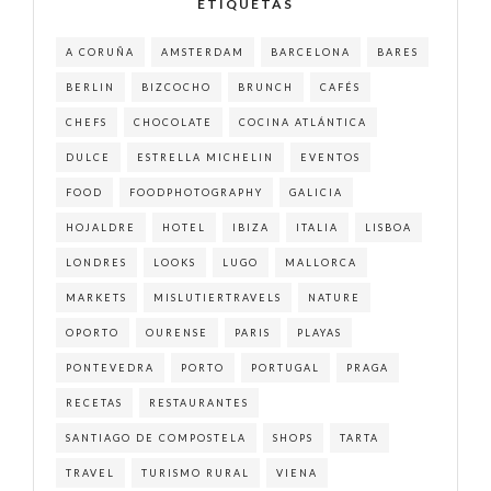
ETIQUETAS
A CORUÑA
AMSTERDAM
BARCELONA
BARES
BERLIN
BIZCOCHO
BRUNCH
CAFÉS
CHEFS
CHOCOLATE
COCINA ATLÁNTICA
DULCE
ESTRELLA MICHELIN
EVENTOS
FOOD
FOODPHOTOGRAPHY
GALICIA
HOJALDRE
HOTEL
IBIZA
ITALIA
LISBOA
LONDRES
LOOKS
LUGO
MALLORCA
MARKETS
MISLUTIERTRAVELS
NATURE
OPORTO
OURENSE
PARIS
PLAYAS
PONTEVEDRA
PORTO
PORTUGAL
PRAGA
RECETAS
RESTAURANTES
SANTIAGO DE COMPOSTELA
SHOPS
TARTA
TRAVEL
TURISMO RURAL
VIENA