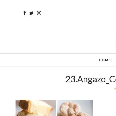
HOME
23.Angazo_Co
2