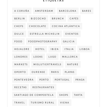
ETIQUETAS
A CORUÑA
AMSTERDAM
BARCELONA
BARES
BERLIN
BIZCOCHO
BRUNCH
CAFÉS
CHEFS
CHOCOLATE
COCINA ATLÁNTICA
DULCE
ESTRELLA MICHELIN
EVENTOS
FOOD
FOODPHOTOGRAPHY
GALICIA
HOJALDRE
HOTEL
IBIZA
ITALIA
LISBOA
LONDRES
LOOKS
LUGO
MALLORCA
MARKETS
MISLUTIERTRAVELS
NATURE
OPORTO
OURENSE
PARIS
PLAYAS
PONTEVEDRA
PORTO
PORTUGAL
PRAGA
RECETAS
RESTAURANTES
SANTIAGO DE COMPOSTELA
SHOPS
TARTA
TRAVEL
TURISMO RURAL
VIENA