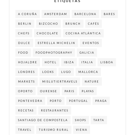
ETIQUETAS
A CORUÑA
AMSTERDAM
BARCELONA
BARES
BERLIN
BIZCOCHO
BRUNCH
CAFÉS
CHEFS
CHOCOLATE
COCINA ATLÁNTICA
DULCE
ESTRELLA MICHELIN
EVENTOS
FOOD
FOODPHOTOGRAPHY
GALICIA
HOJALDRE
HOTEL
IBIZA
ITALIA
LISBOA
LONDRES
LOOKS
LUGO
MALLORCA
MARKETS
MISLUTIERTRAVELS
NATURE
OPORTO
OURENSE
PARIS
PLAYAS
PONTEVEDRA
PORTO
PORTUGAL
PRAGA
RECETAS
RESTAURANTES
SANTIAGO DE COMPOSTELA
SHOPS
TARTA
TRAVEL
TURISMO RURAL
VIENA