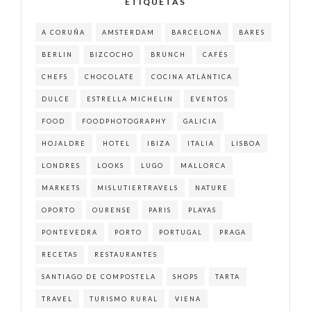
ETIQUETAS
A CORUÑA
AMSTERDAM
BARCELONA
BARES
BERLIN
BIZCOCHO
BRUNCH
CAFÉS
CHEFS
CHOCOLATE
COCINA ATLÁNTICA
DULCE
ESTRELLA MICHELIN
EVENTOS
FOOD
FOODPHOTOGRAPHY
GALICIA
HOJALDRE
HOTEL
IBIZA
ITALIA
LISBOA
LONDRES
LOOKS
LUGO
MALLORCA
MARKETS
MISLUTIERTRAVELS
NATURE
OPORTO
OURENSE
PARIS
PLAYAS
PONTEVEDRA
PORTO
PORTUGAL
PRAGA
RECETAS
RESTAURANTES
SANTIAGO DE COMPOSTELA
SHOPS
TARTA
TRAVEL
TURISMO RURAL
VIENA