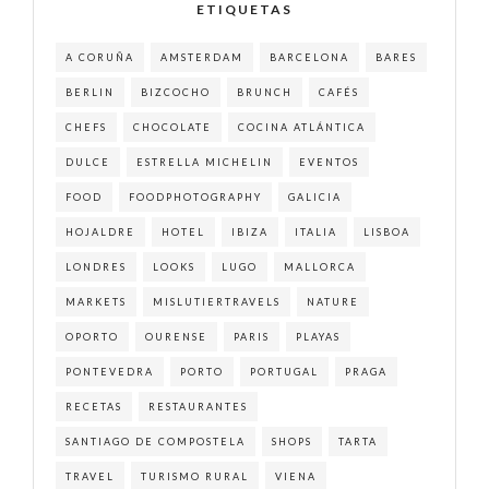
ETIQUETAS
A CORUÑA
AMSTERDAM
BARCELONA
BARES
BERLIN
BIZCOCHO
BRUNCH
CAFÉS
CHEFS
CHOCOLATE
COCINA ATLÁNTICA
DULCE
ESTRELLA MICHELIN
EVENTOS
FOOD
FOODPHOTOGRAPHY
GALICIA
HOJALDRE
HOTEL
IBIZA
ITALIA
LISBOA
LONDRES
LOOKS
LUGO
MALLORCA
MARKETS
MISLUTIERTRAVELS
NATURE
OPORTO
OURENSE
PARIS
PLAYAS
PONTEVEDRA
PORTO
PORTUGAL
PRAGA
RECETAS
RESTAURANTES
SANTIAGO DE COMPOSTELA
SHOPS
TARTA
TRAVEL
TURISMO RURAL
VIENA