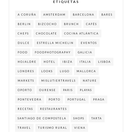
ETIQUETAS
A CORUÑA
AMSTERDAM
BARCELONA
BARES
BERLIN
BIZCOCHO
BRUNCH
CAFÉS
CHEFS
CHOCOLATE
COCINA ATLÁNTICA
DULCE
ESTRELLA MICHELIN
EVENTOS
FOOD
FOODPHOTOGRAPHY
GALICIA
HOJALDRE
HOTEL
IBIZA
ITALIA
LISBOA
LONDRES
LOOKS
LUGO
MALLORCA
MARKETS
MISLUTIERTRAVELS
NATURE
OPORTO
OURENSE
PARIS
PLAYAS
PONTEVEDRA
PORTO
PORTUGAL
PRAGA
RECETAS
RESTAURANTES
SANTIAGO DE COMPOSTELA
SHOPS
TARTA
TRAVEL
TURISMO RURAL
VIENA