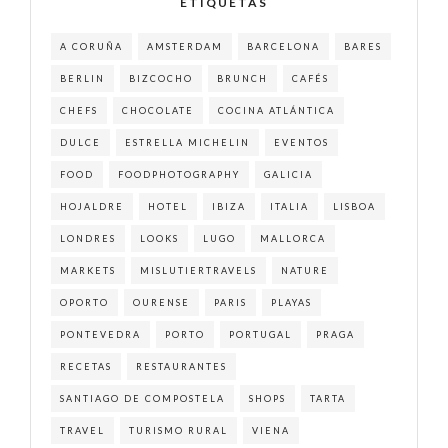
ETIQUETAS
A CORUÑA
AMSTERDAM
BARCELONA
BARES
BERLIN
BIZCOCHO
BRUNCH
CAFÉS
CHEFS
CHOCOLATE
COCINA ATLÁNTICA
DULCE
ESTRELLA MICHELIN
EVENTOS
FOOD
FOODPHOTOGRAPHY
GALICIA
HOJALDRE
HOTEL
IBIZA
ITALIA
LISBOA
LONDRES
LOOKS
LUGO
MALLORCA
MARKETS
MISLUTIERTRAVELS
NATURE
OPORTO
OURENSE
PARIS
PLAYAS
PONTEVEDRA
PORTO
PORTUGAL
PRAGA
RECETAS
RESTAURANTES
SANTIAGO DE COMPOSTELA
SHOPS
TARTA
TRAVEL
TURISMO RURAL
VIENA