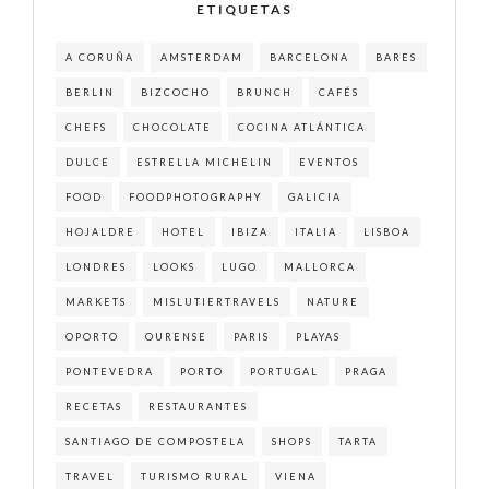
ETIQUETAS
A CORUÑA
AMSTERDAM
BARCELONA
BARES
BERLIN
BIZCOCHO
BRUNCH
CAFÉS
CHEFS
CHOCOLATE
COCINA ATLÁNTICA
DULCE
ESTRELLA MICHELIN
EVENTOS
FOOD
FOODPHOTOGRAPHY
GALICIA
HOJALDRE
HOTEL
IBIZA
ITALIA
LISBOA
LONDRES
LOOKS
LUGO
MALLORCA
MARKETS
MISLUTIERTRAVELS
NATURE
OPORTO
OURENSE
PARIS
PLAYAS
PONTEVEDRA
PORTO
PORTUGAL
PRAGA
RECETAS
RESTAURANTES
SANTIAGO DE COMPOSTELA
SHOPS
TARTA
TRAVEL
TURISMO RURAL
VIENA