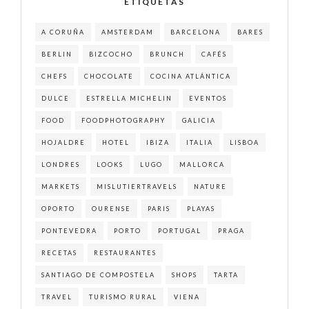
ETIQUETAS
A CORUÑA
AMSTERDAM
BARCELONA
BARES
BERLIN
BIZCOCHO
BRUNCH
CAFÉS
CHEFS
CHOCOLATE
COCINA ATLÁNTICA
DULCE
ESTRELLA MICHELIN
EVENTOS
FOOD
FOODPHOTOGRAPHY
GALICIA
HOJALDRE
HOTEL
IBIZA
ITALIA
LISBOA
LONDRES
LOOKS
LUGO
MALLORCA
MARKETS
MISLUTIERTRAVELS
NATURE
OPORTO
OURENSE
PARIS
PLAYAS
PONTEVEDRA
PORTO
PORTUGAL
PRAGA
RECETAS
RESTAURANTES
SANTIAGO DE COMPOSTELA
SHOPS
TARTA
TRAVEL
TURISMO RURAL
VIENA