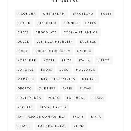
ETIQUETAS
A CORUÑA
AMSTERDAM
BARCELONA
BARES
BERLIN
BIZCOCHO
BRUNCH
CAFÉS
CHEFS
CHOCOLATE
COCINA ATLÁNTICA
DULCE
ESTRELLA MICHELIN
EVENTOS
FOOD
FOODPHOTOGRAPHY
GALICIA
HOJALDRE
HOTEL
IBIZA
ITALIA
LISBOA
LONDRES
LOOKS
LUGO
MALLORCA
MARKETS
MISLUTIERTRAVELS
NATURE
OPORTO
OURENSE
PARIS
PLAYAS
PONTEVEDRA
PORTO
PORTUGAL
PRAGA
RECETAS
RESTAURANTES
SANTIAGO DE COMPOSTELA
SHOPS
TARTA
TRAVEL
TURISMO RURAL
VIENA