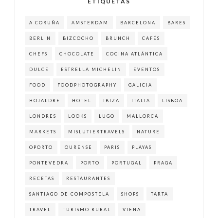
ETIQUETAS
A CORUÑA
AMSTERDAM
BARCELONA
BARES
BERLIN
BIZCOCHO
BRUNCH
CAFÉS
CHEFS
CHOCOLATE
COCINA ATLÁNTICA
DULCE
ESTRELLA MICHELIN
EVENTOS
FOOD
FOODPHOTOGRAPHY
GALICIA
HOJALDRE
HOTEL
IBIZA
ITALIA
LISBOA
LONDRES
LOOKS
LUGO
MALLORCA
MARKETS
MISLUTIERTRAVELS
NATURE
OPORTO
OURENSE
PARIS
PLAYAS
PONTEVEDRA
PORTO
PORTUGAL
PRAGA
RECETAS
RESTAURANTES
SANTIAGO DE COMPOSTELA
SHOPS
TARTA
TRAVEL
TURISMO RURAL
VIENA