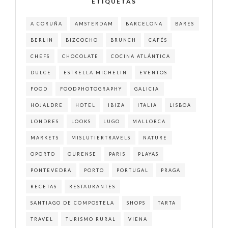
ETIQUETAS
A CORUÑA
AMSTERDAM
BARCELONA
BARES
BERLIN
BIZCOCHO
BRUNCH
CAFÉS
CHEFS
CHOCOLATE
COCINA ATLÁNTICA
DULCE
ESTRELLA MICHELIN
EVENTOS
FOOD
FOODPHOTOGRAPHY
GALICIA
HOJALDRE
HOTEL
IBIZA
ITALIA
LISBOA
LONDRES
LOOKS
LUGO
MALLORCA
MARKETS
MISLUTIERTRAVELS
NATURE
OPORTO
OURENSE
PARIS
PLAYAS
PONTEVEDRA
PORTO
PORTUGAL
PRAGA
RECETAS
RESTAURANTES
SANTIAGO DE COMPOSTELA
SHOPS
TARTA
TRAVEL
TURISMO RURAL
VIENA