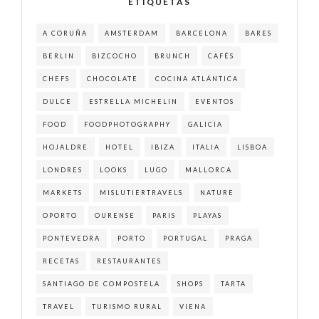
ETIQUETAS
A CORUÑA
AMSTERDAM
BARCELONA
BARES
BERLIN
BIZCOCHO
BRUNCH
CAFÉS
CHEFS
CHOCOLATE
COCINA ATLÁNTICA
DULCE
ESTRELLA MICHELIN
EVENTOS
FOOD
FOODPHOTOGRAPHY
GALICIA
HOJALDRE
HOTEL
IBIZA
ITALIA
LISBOA
LONDRES
LOOKS
LUGO
MALLORCA
MARKETS
MISLUTIERTRAVELS
NATURE
OPORTO
OURENSE
PARIS
PLAYAS
PONTEVEDRA
PORTO
PORTUGAL
PRAGA
RECETAS
RESTAURANTES
SANTIAGO DE COMPOSTELA
SHOPS
TARTA
TRAVEL
TURISMO RURAL
VIENA