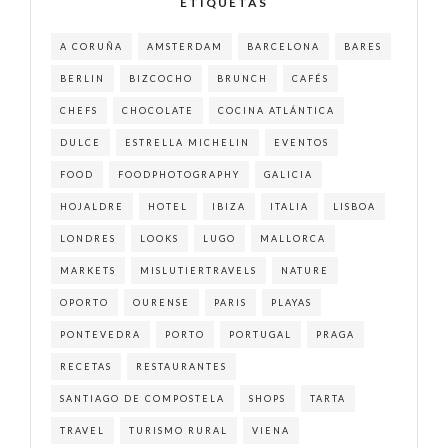
ETIQUETAS
A CORUÑA
AMSTERDAM
BARCELONA
BARES
BERLIN
BIZCOCHO
BRUNCH
CAFÉS
CHEFS
CHOCOLATE
COCINA ATLÁNTICA
DULCE
ESTRELLA MICHELIN
EVENTOS
FOOD
FOODPHOTOGRAPHY
GALICIA
HOJALDRE
HOTEL
IBIZA
ITALIA
LISBOA
LONDRES
LOOKS
LUGO
MALLORCA
MARKETS
MISLUTIERTRAVELS
NATURE
OPORTO
OURENSE
PARIS
PLAYAS
PONTEVEDRA
PORTO
PORTUGAL
PRAGA
RECETAS
RESTAURANTES
SANTIAGO DE COMPOSTELA
SHOPS
TARTA
TRAVEL
TURISMO RURAL
VIENA