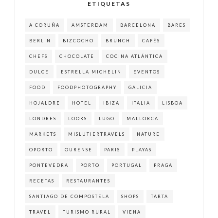
ETIQUETAS
A CORUÑA
AMSTERDAM
BARCELONA
BARES
BERLIN
BIZCOCHO
BRUNCH
CAFÉS
CHEFS
CHOCOLATE
COCINA ATLÁNTICA
DULCE
ESTRELLA MICHELIN
EVENTOS
FOOD
FOODPHOTOGRAPHY
GALICIA
HOJALDRE
HOTEL
IBIZA
ITALIA
LISBOA
LONDRES
LOOKS
LUGO
MALLORCA
MARKETS
MISLUTIERTRAVELS
NATURE
OPORTO
OURENSE
PARIS
PLAYAS
PONTEVEDRA
PORTO
PORTUGAL
PRAGA
RECETAS
RESTAURANTES
SANTIAGO DE COMPOSTELA
SHOPS
TARTA
TRAVEL
TURISMO RURAL
VIENA