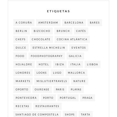
ETIQUETAS
A CORUÑA
AMSTERDAM
BARCELONA
BARES
BERLIN
BIZCOCHO
BRUNCH
CAFÉS
CHEFS
CHOCOLATE
COCINA ATLÁNTICA
DULCE
ESTRELLA MICHELIN
EVENTOS
FOOD
FOODPHOTOGRAPHY
GALICIA
HOJALDRE
HOTEL
IBIZA
ITALIA
LISBOA
LONDRES
LOOKS
LUGO
MALLORCA
MARKETS
MISLUTIERTRAVELS
NATURE
OPORTO
OURENSE
PARIS
PLAYAS
PONTEVEDRA
PORTO
PORTUGAL
PRAGA
RECETAS
RESTAURANTES
SANTIAGO DE COMPOSTELA
SHOPS
TARTA