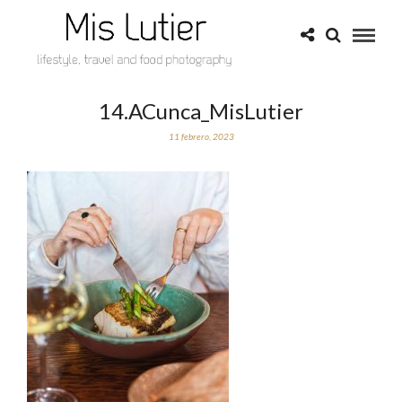
14.ACunca_MisLutier
11 febrero, 2023