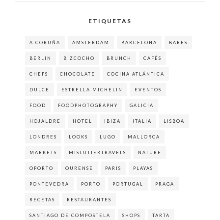
ETIQUETAS
A CORUÑA
AMSTERDAM
BARCELONA
BARES
BERLIN
BIZCOCHO
BRUNCH
CAFÉS
CHEFS
CHOCOLATE
COCINA ATLÁNTICA
DULCE
ESTRELLA MICHELIN
EVENTOS
FOOD
FOODPHOTOGRAPHY
GALICIA
HOJALDRE
HOTEL
IBIZA
ITALIA
LISBOA
LONDRES
LOOKS
LUGO
MALLORCA
MARKETS
MISLUTIERTRAVELS
NATURE
OPORTO
OURENSE
PARIS
PLAYAS
PONTEVEDRA
PORTO
PORTUGAL
PRAGA
RECETAS
RESTAURANTES
SANTIAGO DE COMPOSTELA
SHOPS
TARTA