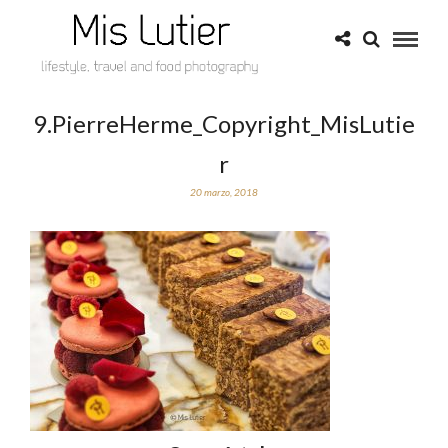
9.PierreHerme_Copyright_MisLutie
r
20 marzo, 2018