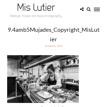
9.4amb5Mujades_Copyright_MisLut
ier
26 febrero, 2018