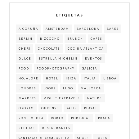
ETIQUETAS
A CORUÑA
AMSTERDAM
BARCELONA
BARES
BERLIN
BIZCOCHO
BRUNCH
CAFÉS
CHEFS
CHOCOLATE
COCINA ATLÁNTICA
DULCE
ESTRELLA MICHELIN
EVENTOS
FOOD
FOODPHOTOGRAPHY
GALICIA
HOJALDRE
HOTEL
IBIZA
ITALIA
LISBOA
LONDRES
LOOKS
LUGO
MALLORCA
MARKETS
MISLUTIERTRAVELS
NATURE
OPORTO
OURENSE
PARIS
PLAYAS
PONTEVEDRA
PORTO
PORTUGAL
PRAGA
RECETAS
RESTAURANTES
SANTIAGO DE COMPOSTELA
SHOPS
TARTA