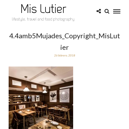
4.4amb5Mujades_Copyright_MisLut
ier
26 febrero, 2018