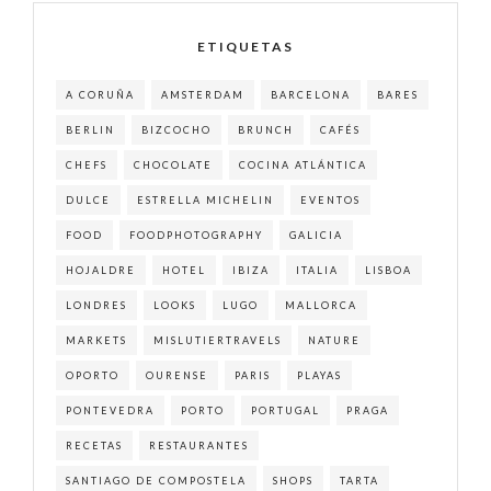
ETIQUETAS
A CORUÑA
AMSTERDAM
BARCELONA
BARES
BERLIN
BIZCOCHO
BRUNCH
CAFÉS
CHEFS
CHOCOLATE
COCINA ATLÁNTICA
DULCE
ESTRELLA MICHELIN
EVENTOS
FOOD
FOODPHOTOGRAPHY
GALICIA
HOJALDRE
HOTEL
IBIZA
ITALIA
LISBOA
LONDRES
LOOKS
LUGO
MALLORCA
MARKETS
MISLUTIERTRAVELS
NATURE
OPORTO
OURENSE
PARIS
PLAYAS
PONTEVEDRA
PORTO
PORTUGAL
PRAGA
RECETAS
RESTAURANTES
SANTIAGO DE COMPOSTELA
SHOPS
TARTA